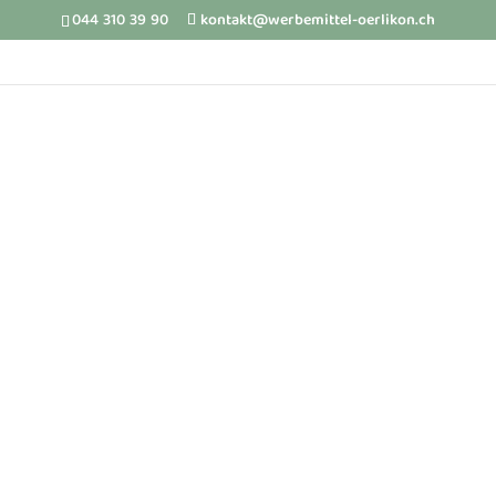
044 310 39 90
kontakt@werbemittel-oerlikon.ch
Personalisierte
Stickerei: Einzigartige
Geschenke für jeden
Anlass
von
Michi Mächler
|
Juni 22, 2023
|
Blog
,
Stickerei