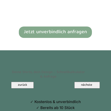
lohnt sich die Staffelung deutlich. Eine detaillierte Übersicht
findest du auf unserer Seite
Textildruck-Preise
. Nach der
Fertigstellung organisieren wir den Versand zuverlässig in die
ganze Schweiz, sodass deine Bestellung rechtzeitig zum Einsatz
bereitsteht.
Rundhalspullover individualisieren –
Bekleidung für Firmen, Teams und
Vereine
Bedruckte Pullover eignen sich ideal für Gruppen, Clubs, Firmen
oder Events, bei denen ein einheitlicher Auftritt wichtig ist. Ob
Rundhalspullover für interne Anlässe oder klassische Modelle
für Promotion-Einsätze – mit einem passenden Motiv wird dein
Pulli zu einer klaren visuellen Botschaft.
Wer Pullis individuell mit Motiv versehen lassen möchte,
profitiert bei uns von einer breiten Auswahl an Textilien und
Grössen sowie einem unkomplizierten Bestellablauf. Auch
Rundhalspullis zum Bedrucken in grossen Grössen bis 5XL sind
Teil unseres Sortiments, damit wirklich jedes Teammitglied die
passende Passform findet.
Pullover selbst gestalten – flexibel,
kreativ und passend zu deinem Stil
Du möchtest ein eigenes Bild, ein Sujet, eine Grafik oder einen