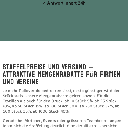
Schriftzug auf dein Wunschmodell bringen? Unsere
Drucktechniken ermöglichen kreative Designs in
verschiedensten Varianten. Je nach Modell stehen
unterschiedliche Verfahren zur Verfügung, die sich in Optik und
Haptik unterscheiden.
Wenn du deinen Pullover selbst gestalten möchtest, beraten wir
dich gerne, damit das finale Design überzeugt und sich gut
umsetzen lässt. Du kannst dein eigenes Bild hochladen oder uns
dein Sujet direkt übermitteln – nach der Abstimmung
übernehmen wir den gesamten Prozess und setzen dein Motiv
professionell um.
Modellvielfalt: Sweatshirt, Farben
und Passformen für jeden Anlass
Ob klassisch, sportlich oder modern – wir bieten zahlreiche
Varianten an, die sich für Veranstaltungen, Arbeitsbekleidung
oder Freizeitaktivitäten eignen. Einen Pulli mit Motiv versehen
lassen bedeutet, dass du zwischen verschiedenen Farben,
Materialien und Schnitten wählen kannst. So entsteht ein
Kleidungsstück, das nicht nur optisch überzeugt, sondern auch
angenehm zu tragen ist.
Wir führen Artikel von XS bis 5XL, sodass Teams mit
unterschiedlichen Anforderungen problemlos ausgestattet
werden können. Auch verschiedene Farben innerhalb einer