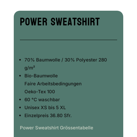
Power Sweatshirt
70% Baumwolle / 30% Polyester 280
g/m²
Bio-Baumwolle
Faire Arbeitsbedingungen
Oeko-Tex 100
60 °C waschbar
Unisex XS bis 5 XL
Einzelpreis 36.80 Sfr.
Power Sweatshirt Grössentabelle