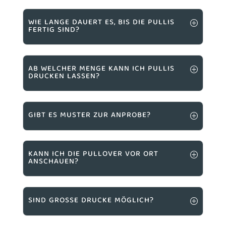
KONTAKT
Green Fara GmbH
Hinterwacht 17
8807 Freienbach
Tel:
044 310 39 90
Whatsapp:
079 232 66 66
E-Mail:
kontakt@werbemittel-oerlikon.ch