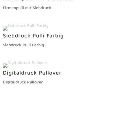
verschiedenen Farben und Passformen. Professionelle
Drucktechniken wie Siebdruck, Digitaldruck, Transfer
und Flex. Mustersätze zur Anprobe verfügbar.
Beratung zu Design, Positionierung und Material.
Schnelle Umsetzung – Digitaldruck ab ca. 4
Werktagen möglich. Kostenloser Transport in die
ganze Schweiz oder Abholung in Freienbach.
Bestickte oder bedruckte Pullover –
welche Veredelung passt zu dir?
Nicht sicher, ob Druck oder Stickerei die richtige Wahl
ist? Beide Verfahren haben ihre Stärken: Druck ist
farbintensiv und günstig bei grösseren Mengen, eine
Stickerei wirkt besonders edel und ist extrem
langlebig. Welche Methode sich für dein Projekt
besser eignet, erfährst du in unserem Vergleich:
Pullover besticken oder bedrucken – welche Methode
ist langlebiger
.
So läuft der Bestellprozess ab
Modellauswahl: Wir helfen dir, das passende Modell
nach Preis, Farbe und Zweck zu finden. Druckdaten
prüfen: Wir bereiten dein Design oder Sujet
professionell für den Druck auf. Offerte erhalten:
transparent, fair und ohne versteckte Kosten. Wenn