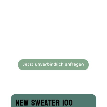
100% Baumwolle 320 g/m²
Faire Arbeitsbedingungen
Oeko-Tex 100
60 °C waschbar
XS – 5XL
Einzelpreis 46.70 Sfr.
Sweater 100 Grössentabelle
Staffel Preise