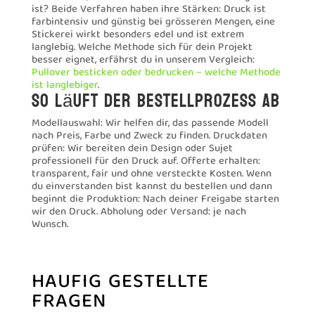
deine bedruckten Pullover genau so aussehen, wie du
sie dir vorstellst. Telefon 044 310 39 90, E-Mail
kontakt@werbemittel-oerlikon.ch
, Freienbach SZ.
mitteilen
twittern
teilen
teilen
Sie haben Ihren Artikel noch nicht gefunden,
benötigen Hilfe bei der Grafik oder wünschen ein
Angebot? Kontaktieren Sie uns direkt und wir werden
Ihnen gerne das Passende anbieten.
Zertifiziert sicher
Verifiziert von: Trustindex