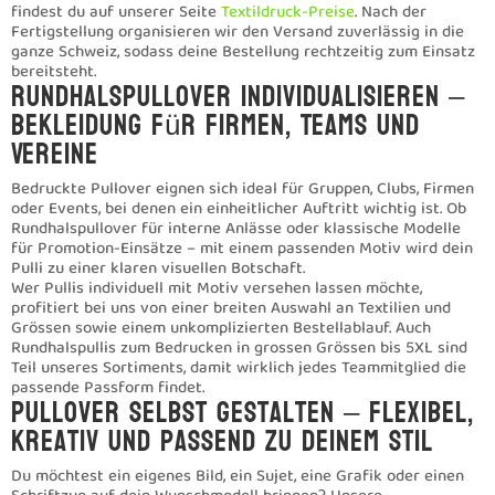
Bestellung sind möglich – ideal, wenn das Ergebnis exakt zu
deinen Corporate-Farben passen soll. Für praktische Varianten
bieten wir ebenfalls
Pullover mit Reissverschluss
an, die sich vor
allem für den Alltag oder den Einsatz im Verein besonders
eignen.
Marken & Hersteller – bewährte
Qualität für deine bedruckten
Pullover
Für deine Textilien setzen wir auf etablierte Marken und
Hersteller, die für gleichbleibende Qualität, gute Passform und
langlebige Materialien stehen. Je nach Anforderung und Budget
findest du bei uns unter anderem Modelle von Tee Jays, Gildan,
Fruit of the Loom, Switcher, SOL’S und Roly. Vom preiswerten
Basic für grosse Auflagen bis zum hochwertigen Premium-
Sweater ist für jeden Einsatzzweck das passende Modell dabei.
Gerne beraten wir dich, welche Marke sich für dein Projekt – ob
Vereinskleidung, Firmenoutfit oder Event – am besten eignet.
Pullover bedrucken in der Schweiz –
regional, schnell und zuverlässig
Wir bedrucken Pullover für Kunden in der ganzen Schweiz. Egal
ob Firmenbekleidung, Vereinskleidung oder Events – bei uns
bekommst du alles aus einer Hand, von der Beratung über die