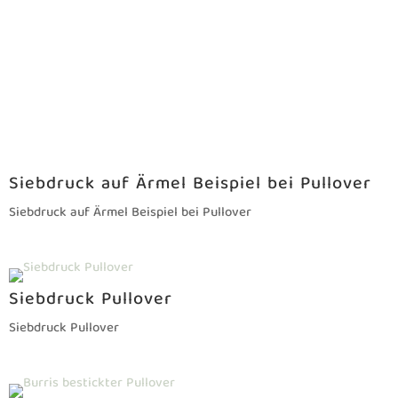
du einverstanden bist kannst du bestellen und dann
beginnt die Produktion: Nach deiner Freigabe starten
wir den Druck. Abholung oder Versand: je nach
Wunsch.
HÄUFIG GESTELLTE
FRAGEN
WIE LANGE DAUERT ES, BIS DIE PULLIS
FERTIG SIND?
AB WELCHER MENGE KANN ICH PULLIS
DRUCKEN LASSEN?
GIBT ES MUSTER ZUR ANPROBE?