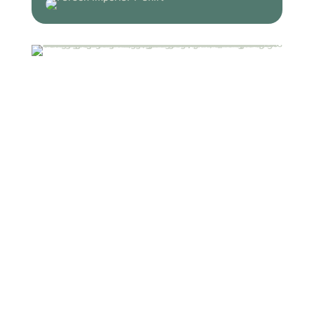
✓ Antwort innert 24h
Staffelpreise und Versand –
attraktive Mengenrabatte für Firmen
und Vereine
Je mehr Pullover du bedrucken lässt, desto günstiger wird der
Stückpreis. Unsere Mengenrabatte gelten sowohl für die
Textilien als auch für den Druck: ab 10 Stück 5%, ab 25 Stück
10%, ab 50 Stück 15%, ab 100 Stück 30%, ab 250 Stück 32%, ab
500 Stück 35%, ab 1000 Stück 40%.
Gerade bei Aktionen, Events oder grösseren Teambestellungen