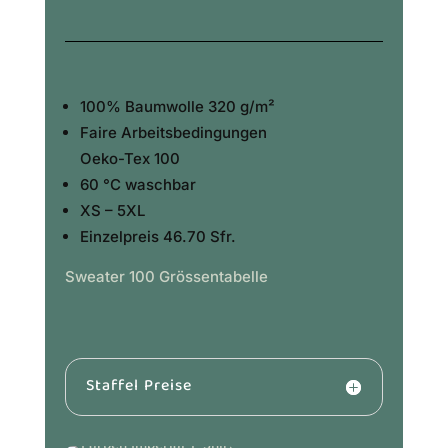
Jetzt unverbindlich anfragen
Deine Shirts, dein Design – Schnellkalkulator
& Anfrage
zurück
nächste 
✓ Kostenlos & unverbindlich
✓ Bereits ab 10 Stück