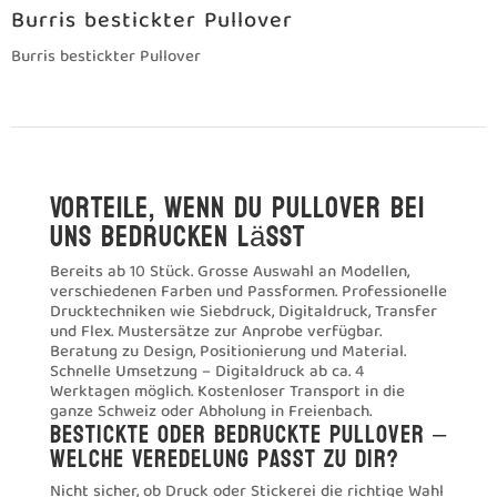
KANN ICH DIE PULLOVER VOR ORT
ANSCHAUEN?
SIND GROSSE DRUCKE MÖGLICH?
KANN ICH VERSCHIEDENE FARBEN UND
GRÖSSEN IN EINER BESTELLUNG
KOMBINIEREN?
Jetzt Pullover bedrucken
lassen – schnell und
unkompliziert
Kontaktiere uns per E-Mail, Telefon oder stelle direkt
eine Offertanfrage. Wir unterstützen dich von der
Idee bis zum fertigen Produkt und sorgen dafür, dass