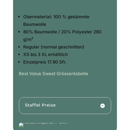
Obermaterial: 100 % gekämmte
Baumwolle
80% Baumwolle / 20% Polyester 280
g/m²
Regular (normal geschnitten)
XS bis 3 XL erhältlich
Einzelpreis 17.90 Sfr.
Best Value Sweat Grössentabelle
Staffel Preise