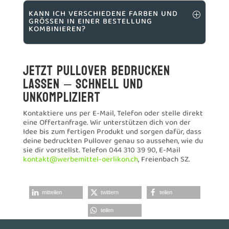

Textildruck
Stickerei
Arbeitskleidung
Merchandising
Über uns
Referenzen
FAQ
Impressum
Datenschutz
Cookie Richtlinie