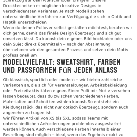
Druckaufbereitung bis zur fertigen Lieferung. Unser Standort in
Freienbach SZ liegt zentral zwischen Zürich und der
Innerschweiz, sodass du auch kurzfristig persönlich
vorbeikommen kannst.
Suchst du speziell nach einheitlicher Ausstattung für deinen
Club? Dann schau dir auch unsere Seite
Vereins-Pullover
bedrucken
an.
Pullover Hoodie mit Stick Applikation
Pullover Hoodie mit Stick Applikation
Digitaldruck Rundhalspullover
Digitaldruck Rundhalspullover