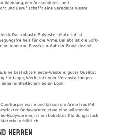
Teamkleidung, den Aussendienst und
ort und Beruf schafft eine veredelte Weste
leich. Das robuste Polyester-Material ist
ungsfreiheit für die Arme. Beliebt ist die Soft-
ür eine moderne Passform. Auf der Brust dezent
. Eine bestickte Fleece-Weste in guter Qualität
ng für Lager, Werkstatt oder Veranstaltungen.
einen einheitlichen, edlen Look.
n
Oberkörper warm und lassen die Arme frei. Mit
in bestickter Bodywarmer, etwa eine wärmende
ic-Bodywarmer, ist ein beliebtes Kleidungsstück
Material erhältlich.
nd Herren