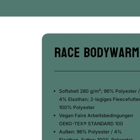
Race Bodywarm
Softshell 280 g/m²; 96% Polyester 
4% Elasthan; 2-lagiges Fleecefutte
100% Polyester
Vegan
Faire Arbeitsbedingungen
OEKO-TEX® STANDARD 100
Außen: 96% Polyester / 4%
Elasthan, Futter: 100% Polyester