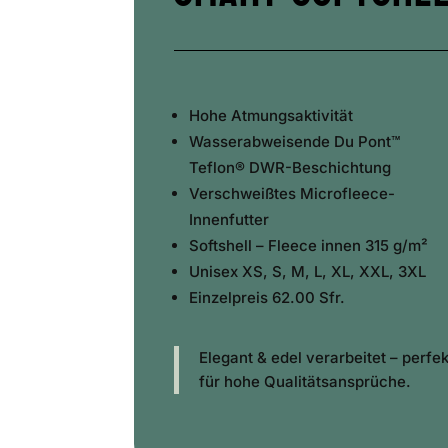
Hohe Atmungsaktivität
Wasserabweisende Du Pont™
Teflon® DWR-Beschichtung
Verschweißtes Microfleece-
Innenfutter
Softshell –
Fleece innen 315 g/m²
Unisex XS, S, M, L, XL, XXL, 3XL
Einzelpreis 62.00 Sfr.
Elegant & edel verarbeitet – perfek
für hohe Qualitätsansprüche.