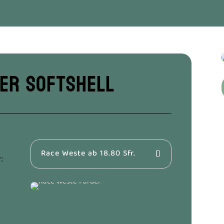
er Softshell
/
Race Weste ab 18.80 Sfr.
r: