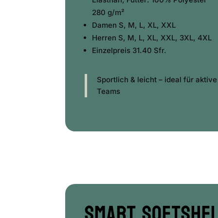
280 g/m²
Damen S, M, L, XL, XXL
Herren S, M, L, XL, XXL, 3XL, 4XL
Einzelpreis 31.40 Sfr.
Sportlich & leicht – ideal für aktive
Teams
Smart Softshel