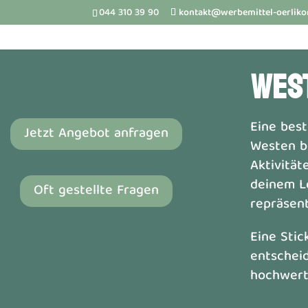
044 310 39 90
kontakt@werbemittel-oerliko
WES
Eine bes
Jetzt Angebot anfragen
Westen be
Aktivität
deinem Lo
Oft gestellte Fragen
repräsent
Eine Stic
entscheid
hochwerti