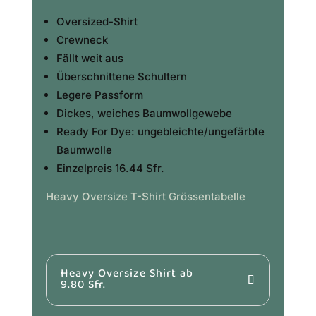
Oversized-Shirt
Crewneck
Fällt weit aus
Überschnittene Schultern
Legere Passform
Dickes, weiches Baumwollgewebe
Ready For Dye: ungebleichte/ungefärbte
Baumwolle
Einzelpreis 16.44 Sfr.
Heavy Oversize T-Shirt Grössentabelle
Heavy Oversize Shirt ab
9.80 Sfr.