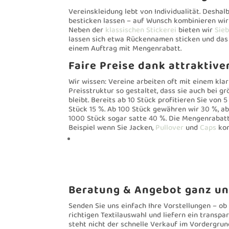
Vereinskleidung lebt von Individualität. Deshal
besticken lassen – auf Wunsch kombinieren wi
Neben der
klassischen Stickerei
bieten wir
Sie
lassen sich etwa Rückennamen sticken und das V
einem Auftrag mit Mengenrabatt.
Faire Preise dank attraktive
Wir wissen: Vereine arbeiten oft mit einem kla
Preisstruktur so gestaltet, dass sie auch bei g
bleibt. Bereits ab 10 Stück profitieren Sie von 
Stück 15 %. Ab 100 Stück gewähren wir 30 %, a
1000 Stück sogar satte 40 %. Die Mengenrabatt
Beispiel wenn Sie Jacken,
Pullover
und
Caps
kom
Beratung & Angebot ganz un
Senden Sie uns einfach Ihre Vorstellungen – ob 
richtigen Textilauswahl und liefern ein transp
steht nicht der schnelle Verkauf im Vordergrun