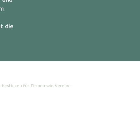
k und
em
t die