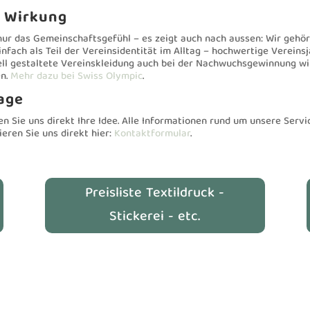
t Wirkung
t nur das Gemeinschaftsgefühl – es zeigt auch nach aussen: Wir gehö
fach als Teil der Vereinsidentität im Alltag – hochwertige Vereinsj
ell gestaltete Vereinskleidung auch bei der Nachwuchsgewinnung wir
en.
Mehr dazu bei Swiss Olympic
.
rage
n Sie uns direkt Ihre Idee. Alle Informationen rund um unsere Servi
ieren Sie uns direkt hier:
Kontaktformular
.
Preisliste Textildruck -
Stickerei - etc.