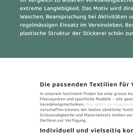
Im Vergleich zu anderen Veredelungstechni
extreme Langlebigkeit. Das Motiv wird dire
Waschen, Beanspruchung bei Aktivitäten un
regelmässigen Einsatz im Vereinsleben. Be
plastische Struktur der Stickerei schön zu
Die passenden Textilien für
In unserem Sortiment finden Sie eine grosse A
Fleecejacken und sportliche Modelle – alle geei
Veredelungstechniken.
Hier geht’s zu unseren 
verschaffen können. Wir bieten sämtliche Textil
Grössenabgleiche und Materialtests stellen wir
Oerlikon zur Verfügung.
Individuell und vielseitig k