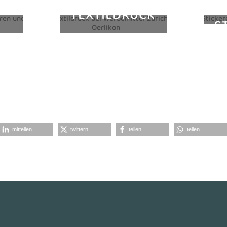
TEXTILDRUCK
S
mitteilen
twittern
teilen
teilen