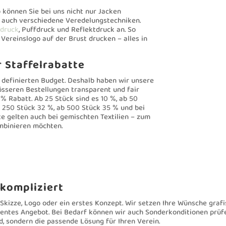
b können Sie bei uns nicht nur Jacken
r auch verschiedene Veredelungstechniken.
bdruck
, Puffdruck und Reflektdruck an. So
ereinslogo auf der Brust drucken – alles in
r Staffelrabatte
r definierten Budget. Deshalb haben wir unsere
rösseren Bestellungen transparent und fair
5 % Rabatt. Ab 25 Stück sind es 10 %, ab 50
b 250 Stück 32 %, ab 500 Stück 35 % und bei
e gelten auch bei gemischten Textilien – zum
binieren möchten.
kompliziert
Skizze, Logo oder ein erstes Konzept. Wir setzen Ihre Wünsche grafi
arentes Angebot. Bei Bedarf können wir auch Sonderkonditionen prüfe
d, sondern die passende Lösung für Ihren Verein.