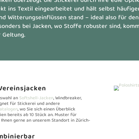
ken überzeugt die Stickerei durch ihre edle Opti
kt ins Textil eingearbeitet und hält selbst häufig
d Witterungseinflüssen stand – ideal also für den
sonders bei Jacken, wo Stoffe robuster sind, komm
r Geltung.
 Vereinsjacken
uswahl an
Softshell-Jacken
, Windbreaker,
gnet für Stickerei und andere
Katalogen
, wo Sie sich einen Überblick
ien bereits ab 10 Stück an. Muster für
 Ihnen gerne an unserem Standort in Zürich-
ombinierbar