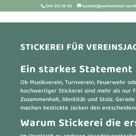
044 310 39 90
kontakt@werbemittel-oerli
STICKEREI FÜR VEREINSJ
Mai 28, 2025
|
Arbeitskleidung
,
Blog
,
Textilien
Ein starkes Statement 
Ob Musikverein, Turnverein, Feuerwehr ode
hochwertiger Stickerei sind mehr als nur f
Zusammenhalt, Identität und Stolz. Gerade 
machen bestickte Jacken den entscheidend
Warum Stickerei die er