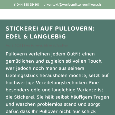
044 310 39 90
kontakt@werbemittel-oerlikon.ch
STICKEREI AUF PULLOVERN:
EDEL & LANGLEBIG
Feb. 6, 2025
|
Blog
,
Pullover
,
Stickerei
,
Textilien
Pullovern verleihen jedem Outfit einen
gemütlichen und zugleich stilvollen Touch.
Wer jedoch noch mehr aus seinem
Lieblingsstück herausholen möchte, setzt auf
hochwertige Veredelungstechniken. Eine
besonders edle und langlebige Variante ist
die Stickerei. Sie hält selbst häufigem Tragen
und Waschen problemlos stand und sorgt
dafür, dass Ihr Pullover nicht nur schick