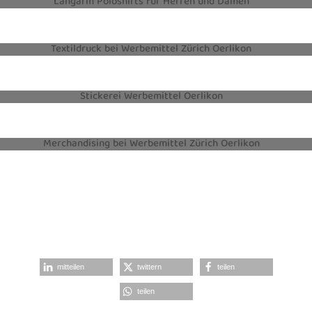
TEXTILIEN
TEXTILDRUCK
STICKEREI
MERCHANDISING
mitteilen
twittern
teilen
teilen