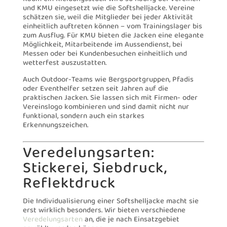
und KMU eingesetzt wie die Softshelljacke. Vereine
schätzen sie, weil die Mitglieder bei jeder Aktivität
einheitlich auftreten können – vom Trainingslager bis
zum Ausflug. Für KMU bieten die Jacken eine elegante
Möglichkeit, Mitarbeitende im Aussendienst, bei
Messen oder bei Kundenbesuchen einheitlich und
wetterfest auszustatten.
Auch Outdoor-Teams wie Bergsportgruppen, Pfadis
oder Eventhelfer setzen seit Jahren auf die
praktischen Jacken. Sie lassen sich mit Firmen- oder
Vereinslogo kombinieren und sind damit nicht nur
funktional, sondern auch ein starkes
Erkennungszeichen.
Veredelungsarten:
Stickerei, Siebdruck,
Reflektdruck
Die Individualisierung einer Softshelljacke macht sie
erst wirklich besonders. Wir bieten verschiedene
Veredelungsarten
an, die je nach Einsatzgebiet