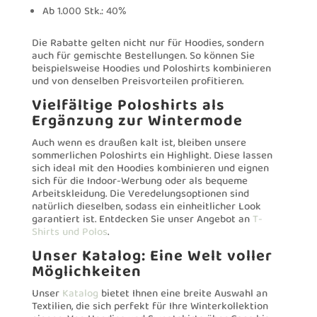
Ab 1.000 Stk.: 40%
Die Rabatte gelten nicht nur für Hoodies, sondern
auch für gemischte Bestellungen. So können Sie
beispielsweise Hoodies und Poloshirts kombinieren
und von denselben Preisvorteilen profitieren.
Vielfältige Poloshirts als
Ergänzung zur Wintermode
Auch wenn es draußen kalt ist, bleiben unsere
sommerlichen Poloshirts ein Highlight. Diese lassen
sich ideal mit den Hoodies kombinieren und eignen
sich für die Indoor-Werbung oder als bequeme
Arbeitskleidung. Die Veredelungsoptionen sind
natürlich dieselben, sodass ein einheitlicher Look
garantiert ist. Entdecken Sie unser Angebot an
T-
Shirts und Polos
.
Unser Katalog: Eine Welt voller
Möglichkeiten
Unser
Katalog
bietet Ihnen eine breite Auswahl an
Textilien, die sich perfekt für Ihre Winterkollektion