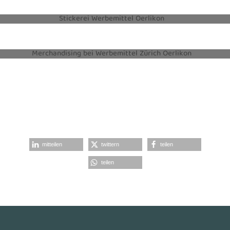
STICKEREI
MERCHANDISING
mitteilen
twittern
teilen
teilen