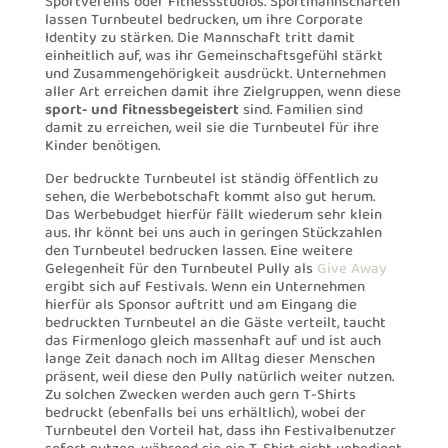
Sportvereins oder Fitnessstudios. Sportmannschaften
lassen Turnbeutel bedrucken, um ihre Corporate
Identity zu stärken. Die Mannschaft tritt damit
einheitlich auf, was ihr Gemeinschaftsgefühl stärkt
und Zusammengehörigkeit ausdrückt. Unternehmen
aller Art erreichen damit ihre Zielgruppen, wenn diese
sport- und fitnessbegeistert
sind. Familien sind
damit zu erreichen, weil sie die Turnbeutel für ihre
Kinder benötigen.
Der bedruckte Turnbeutel ist ständig öffentlich zu
sehen, die Werbebotschaft kommt also gut herum.
Das Werbebudget hierfür fällt wiederum sehr klein
aus. Ihr könnt bei uns auch in geringen Stückzahlen
den Turnbeutel bedrucken lassen. Eine weitere
Gelegenheit für den Turnbeutel Pully als
Give Away
ergibt sich auf Festivals. Wenn ein Unternehmen
hierfür als Sponsor auftritt und am Eingang die
bedruckten Turnbeutel an die Gäste verteilt, taucht
das Firmenlogo gleich massenhaft auf und ist auch
lange Zeit danach noch im Alltag dieser Menschen
präsent, weil diese den Pully natürlich weiter nutzen.
Zu solchen Zwecken werden auch gern T-Shirts
bedruckt (ebenfalls bei uns erhältlich), wobei der
Turnbeutel den Vorteil hat, dass ihn Festivalbenutzer