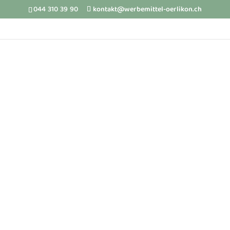
044 310 39 90
kontakt@werbemittel-oerlikon.ch
Turnbeutel Pully