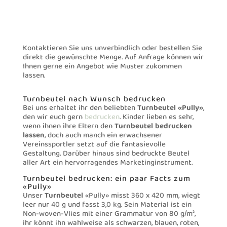
Kontaktieren Sie uns unverbindlich oder bestellen Sie
direkt die gewünschte Menge. Auf Anfrage können wir
Ihnen gerne ein Angebot wie Muster zukommen
lassen.
Turnbeutel nach Wunsch bedrucken
Bei uns erhaltet ihr den beliebten
Turnbeutel «Pully»
,
den wir euch gern
bedrucken
. Kinder lieben es sehr,
wenn ihnen ihre Eltern den
Turnbeutel bedrucken
lassen
, doch auch manch ein erwachsener
Vereinssportler setzt auf die fantasievolle
Gestaltung. Darüber hinaus sind bedruckte Beutel
aller Art ein hervorragendes Marketinginstrument.
Turnbeutel bedrucken: ein paar Facts zum
«Pully»
Unser
Turnbeutel
«Pully» misst 360 x 420 mm, wiegt
leer nur 40 g und fasst 3,0 kg. Sein Material ist ein
Non-woven-Vlies mit einer Grammatur von 80 g/m²,
ihr könnt ihn wahlweise als schwarzen, blauen, roten,