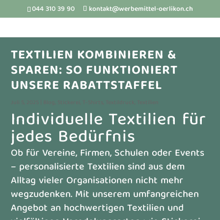
044 310 39 90
kontakt@werbemittel-oerlikon.ch
TEXTILIEN KOMBINIEREN &
SPAREN: SO FUNKTIONIERT
UNSERE RABATTSTAFFEL
Juli 5, 2025
|
Blog
,
Stickerei
,
T-Shirts
,
Textildruck
,
Textilien
Individuelle Textilien für
jedes Bedürfnis
Ob für Vereine, Firmen, Schulen oder Events
– personalisierte Textilien sind aus dem
Alltag vieler Organisationen nicht mehr
wegzudenken. Mit unserem umfangreichen
Angebot an hochwertigen Textilien und