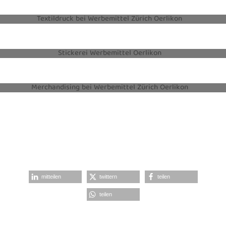
TEXTILDRUCK
STICKEREI
MERCHANDISING
mitteilen
twittern
teilen
teilen