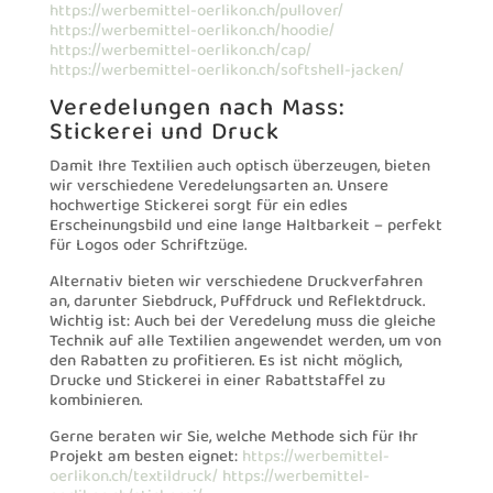
https://werbemittel-oerlikon.ch/pullover/
https://werbemittel-oerlikon.ch/hoodie/
https://werbemittel-oerlikon.ch/cap/
https://werbemittel-oerlikon.ch/softshell-jacken/
Veredelungen nach Mass:
Stickerei und Druck
Damit Ihre Textilien auch optisch überzeugen, bieten
wir verschiedene Veredelungsarten an. Unsere
hochwertige Stickerei sorgt für ein edles
Erscheinungsbild und eine lange Haltbarkeit – perfekt
für Logos oder Schriftzüge.
Alternativ bieten wir verschiedene Druckverfahren
an, darunter Siebdruck, Puffdruck und Reflektdruck.
Wichtig ist: Auch bei der Veredelung muss die gleiche
Technik auf alle Textilien angewendet werden, um von
den Rabatten zu profitieren. Es ist nicht möglich,
Drucke und Stickerei in einer Rabattstaffel zu
kombinieren.
Gerne beraten wir Sie, welche Methode sich für Ihr
Projekt am besten eignet:
https://werbemittel-
oerlikon.ch/textildruck/
https://werbemittel-