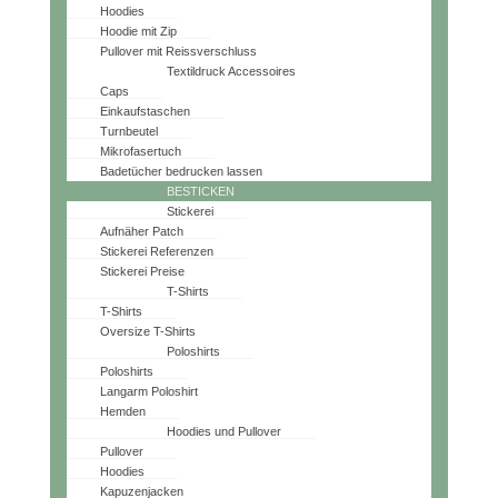
Hoodies
Hoodie mit Zip
Pullover mit Reissverschluss
Textildruck Accessoires
Caps
Einkaufstaschen
Turnbeutel
Mikrofasertuch
Badetücher bedrucken lassen
BESTICKEN
Stickerei
Aufnäher Patch
Stickerei Referenzen
Stickerei Preise
T-Shirts
T-Shirts
Oversize T-Shirts
Poloshirts
Poloshirts
Langarm Poloshirt
Hemden
Hoodies und Pullover
Pullover
Hoodies
Kapuzenjacken