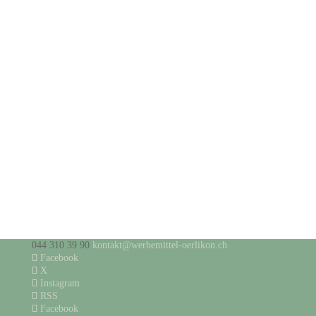
044 310 39 90
kontakt@werbemittel-oerlikon.ch
Facebook
X
Instagram
RSS
Facebook