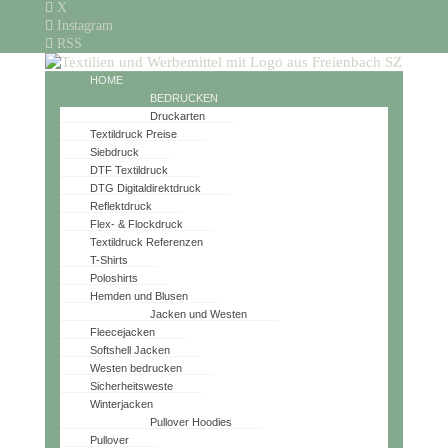
X
Instagram
RSS
HOME
BEDRUCKEN
Druckarten
Textildruck Preise
Siebdruck
DTF Textildruck
DTG Digitaldirektdruck
Reflektdruck
Flex- & Flockdruck
Textildruck Referenzen
T-Shirts
Poloshirts
Hemden und Blusen
Jacken und Westen
Fleecejacken
Softshell Jacken
Westen bedrucken
Sicherheitsweste
Winterjacken
Pullover Hoodies
Pullover