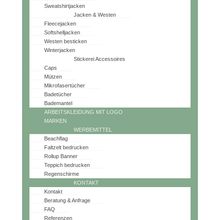
Sweatshirtjacken
Jacken & Westen
Fleecejacken
Softshelljacken
Westen besticken
Winterjacken
Stickerei Accessoires
Caps
Mützen
Mikrofasertücher
Badetücher
Bademantel
ARBEITSKLEIDUNG MIT LOGO
MARKEN
WERBEMITTEL
Beachflag
Faltzelt bedrucken
Rollup Banner
Teppich bedrucken
Regenschirme
KONTAKT
Kontakt
Beratung & Anfrage
FAQ
Referenzen