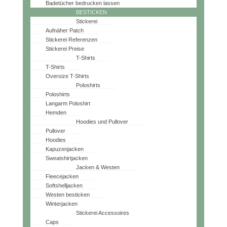
Badetücher bedrucken lassen
BESTICKEN
Stickerei
Aufnäher Patch
Stickerei Referenzen
Stickerei Preise
T-Shirts
T-Shirts
Oversize T-Shirts
Poloshirts
Poloshirts
Langarm Poloshirt
Hemden
Hoodies und Pullover
Pullover
Hoodies
Kapuzenjacken
Sweatshirtjacken
Jacken & Westen
Fleecejacken
Softshelljacken
Westen besticken
Winterjacken
Stickerei Accessoires
Caps