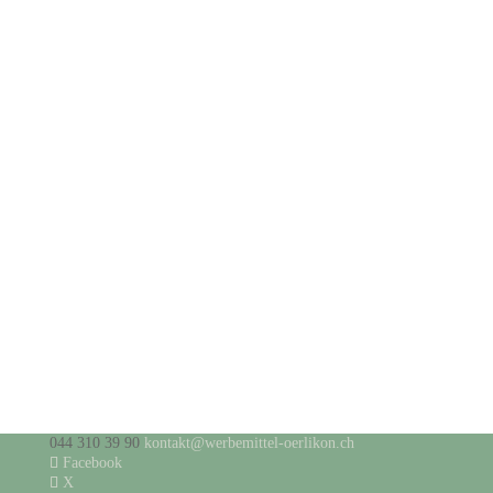
044 310 39 90
kontakt@werbemittel-oerlikon.ch
Facebook
X