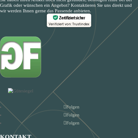
Beste Grüsse
Grafik oder wünschen ein Angebot? Kontaktieren Sie uns direkt und
Todica Transporte
wir werden Ihnen gerne das Passende anbieten.
Zertifiziert sicher
Verifiziert von: Trustindex
Folgen
Folgen
Folgen
KONTAKT