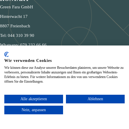
Green Fara GmbH
Hinterwacht 17
8807 Freienbach
Tel:
044 310 39 90
Whatsapp:
079 232 66 66
E-Mail:
kontakt@werbemittel-oerlikon.ch
Wir verwenden Cookies

Wir können diese zur Analyse unserer Besucherdaten platzieren, um unsere Webseite zu
verbessern, personalisierte Inhalte anzuzeigen und Ihnen ein großartiges Webseiten-
Erlebnis zu bieten. Für weitere Informationen zu den von uns verwendeten Cookies
Textildruck
öffnen Sie die Einstellungen.
Stickerei
Alle akzeptieren
Ablehnen
Arbeitskleidung
Merchandising
Nein, anpassen
Über uns