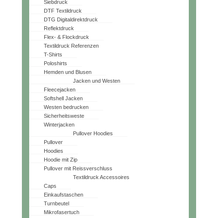
Siebdruck
DTF Textildruck
DTG Digitaldirektdruck
Reflektdruck
Flex- & Flockdruck
Textildruck Referenzen
T-Shirts
Poloshirts
Hemden und Blusen
Jacken und Westen
Fleecejacken
Softshell Jacken
Westen bedrucken
Sicherheitsweste
Winterjacken
Pullover Hoodies
Pullover
Hoodies
Hoodie mit Zip
Pullover mit Reissverschluss
Textildruck Accessoires
Caps
Einkaufstaschen
Turnbeutel
Mikrofasertuch