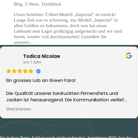
Blog
,
T-Shirts
,
Textildruck
Unser beliebtes T-Shirt-Modell „Imperial“ ist zurück!
Lange Zeit war es schwierig, das Modell „Imperial“ in
allen Größen zu bekommen, doch nun hat unser
Lieferant sein Lager großzügig aufgestockt und wir sind
bereit, wieder voll durchzustarten! Genießen Sie
unseren...
Todica Nicolae
vor 1 Jahr
Ein grosses Lob an Green Fara!
Die Qualität unserer bedruckten Firmenshirts und
Jacken ist herausragend. Die Kommunikation verlief
stets reibungslos, das Preis-Leistungs-Verhältnis ist
Weiterlesen
top, und Frau Heusser war immer freundlich und
hilfsbereit. Wir werden auch in Zukunft stets auf Ihre
Dienste zurückkommen.
Sie haben Ihren Artikel noch nicht gefunden, benötigen Hilfe bei der