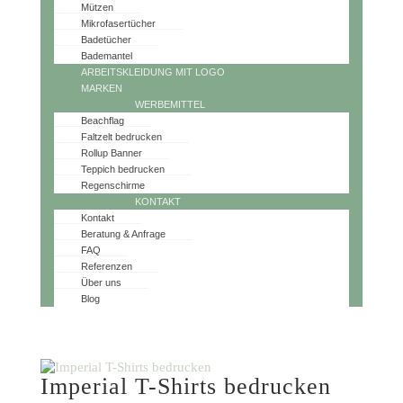
Mützen
Mikrofasertücher
Badetücher
Bademantel
ARBEITSKLEIDUNG MIT LOGO
MARKEN
WERBEMITTEL
Beachflag
Faltzelt bedrucken
Rollup Banner
Teppich bedrucken
Regenschirme
KONTAKT
Kontakt
Beratung & Anfrage
FAQ
Referenzen
Über uns
Blog
Imperial T-Shirts bedrucken