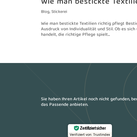
Wie man bestickte Textili
Blog
,
Stickerei
Wie man bestickte Textilien richtig pflegt Best
Ausdruck von Individualität und Stil. Ob es sic
handelt, die richtige Pflege spielt...
Sie haben Ihren Artikel noch nicht gefunden, b
das Passende anbieten.
Zertifiziert sicher
Verifiziert von: Trustindex