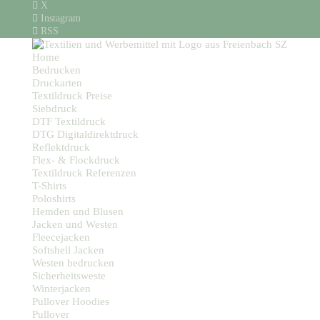
X
Instagram
RSS
Home
Bedrucken
Druckarten
Textildruck Preise
Siebdruck
DTF Textildruck
DTG Digitaldirektdruck
Reflektdruck
Flex- & Flockdruck
Textildruck Referenzen
T-Shirts
Poloshirts
Hemden und Blusen
Jacken und Westen
Fleecejacken
Softshell Jacken
Westen bedrucken
Sicherheitsweste
Winterjacken
Pullover Hoodies
Pullover