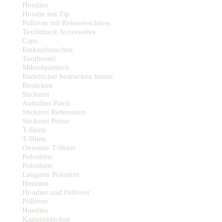
Hoodies
Hoodie mit Zip
Pullover mit Reissverschluss
Textildruck Accessoires
Caps
Einkaufstaschen
Turnbeutel
Mikrofasertuch
Badetücher bedrucken lassen
Besticken
Stickerei
Aufnäher Patch
Stickerei Referenzen
Stickerei Preise
T-Shirts
T-Shirts
Oversize T-Shirts
Poloshirts
Poloshirts
Langarm Poloshirt
Hemden
Hoodies und Pullover
Pullover
Hoodies
Kapuzenjacken