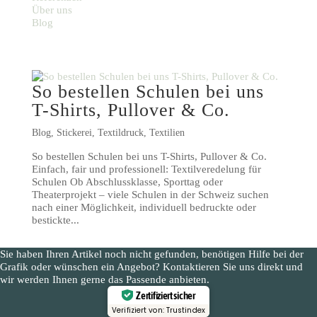
Über uns
Blog
So bestellen Schulen bei uns
T-Shirts, Pullover & Co.
Blog
,
Stickerei
,
Textildruck
,
Textilien
So bestellen Schulen bei uns T-Shirts, Pullover & Co.
Einfach, fair und professionell: Textilveredelung für
Schulen Ob Abschlussklasse, Sporttag oder
Theaterprojekt – viele Schulen in der Schweiz suchen
nach einer Möglichkeit, individuell bedruckte oder
bestickte...
Sie haben Ihren Artikel noch nicht gefunden, benötigen Hilfe bei der
Grafik oder wünschen ein Angebot? Kontaktieren Sie uns direkt und
wir werden Ihnen gerne das Passende anbieten.
Zertifiziert sicher
Verifiziert von: Trustindex