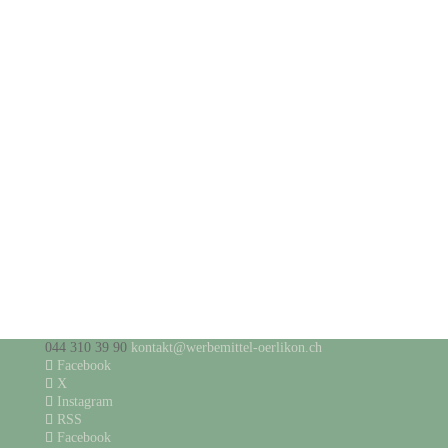
044 310 39 90
kontakt@werbemittel-oerlikon.ch
Facebook
X
Instagram
RSS
Facebook