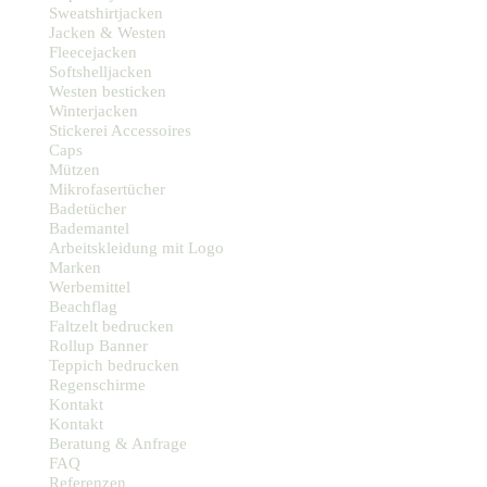
Sweatshirtjacken
Jacken & Westen
Fleecejacken
Softshelljacken
Westen besticken
Winterjacken
Stickerei Accessoires
Caps
Mützen
Mikrofasertücher
Badetücher
Bademantel
Arbeitskleidung mit Logo
Marken
Werbemittel
Beachflag
Faltzelt bedrucken
Rollup Banner
Teppich bedrucken
Regenschirme
Kontakt
Kontakt
Beratung & Anfrage
FAQ
Referenzen