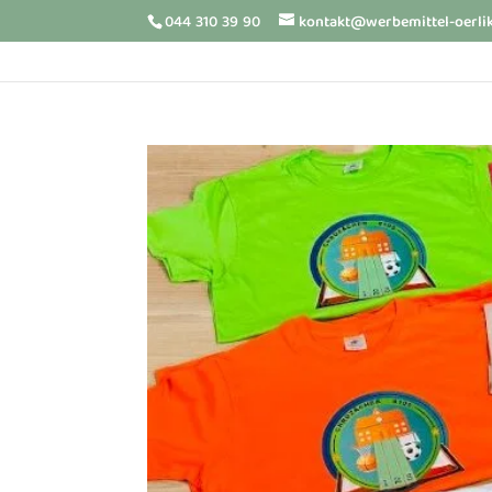
044 310 39 90
kontakt@werbemittel-oerli