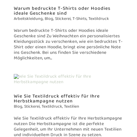
Warum bedruckte T-Shirts oder Hoodies
ideale Geschenke sind
Arbeitskleidung
,
Blog
,
Stickerei
,
T-Shirts
,
Textildruck
Warum bedruckte T-Shirts oder Hoodies ideale
Geschenke sind Zu Weihnachten ein personalisiertes
Kleidungsstück zu verschenken, wie ein bedrucktes T-
Shirt oder einen Hoodie, bringt eine persönliche Note
ins Geschenk. Bei uns finden Sie verschiedene
Möglichkeiten, um...
Wie Sie Textildruck effektiv für Ihre
Herbstkampagne nutzen
Blog
,
Stickerei
,
Textildruck
,
Textilien
Wie Sie Textildruck effektiv für Ihre Herbstkampagne
nutzen Die Herbstkampagne ist die perfekte
Gelegenheit, um Ihr Unternehmen mit neuen Textilien
und individuellem Druck in Szene zu setzen.