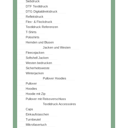
Siebdruck
DTF Textildruck
DTG Digitaldirektdruck
Reflektdruck
Flex- & Flockdruck
Textildruck Referenzen
T-Shirts
Poloshirts
Hemden und Blusen
Jacken und Westen
Fleecejacken
Softshell Jacken
Westen bedrucken
Sicherheitsweste
Winterjacken
Pullover Hoodies
Pullover
Hoodies
Hoodie mit Zip
Pullover mit Reissverschluss
Textildruck Accessoires
Caps
Einkaufstaschen
Turnbeutel
Mikrofasertuch