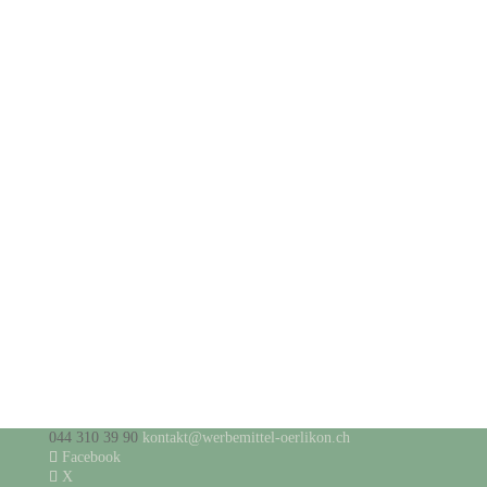
044 310 39 90
kontakt@werbemittel-oerlikon.ch
Facebook
X