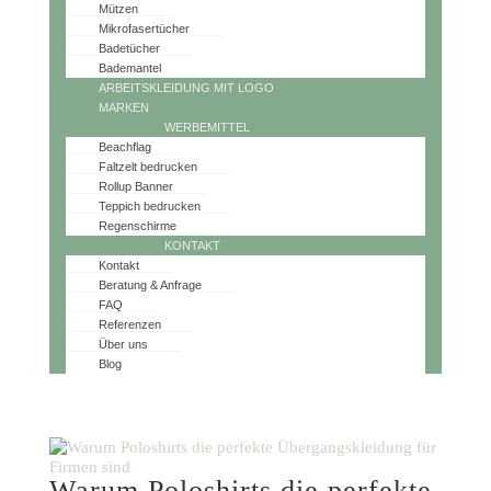
Mützen
Mikrofasertücher
Badetücher
Bademantel
ARBEITSKLEIDUNG MIT LOGO
MARKEN
WERBEMITTEL
Beachflag
Faltzelt bedrucken
Rollup Banner
Teppich bedrucken
Regenschirme
KONTAKT
Kontakt
Beratung & Anfrage
FAQ
Referenzen
Über uns
Blog
Warum Poloshirts die perfekte