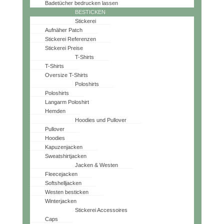
Badetücher bedrucken lassen
BESTICKEN
Stickerei
Aufnäher Patch
Stickerei Referenzen
Stickerei Preise
T-Shirts
T-Shirts
Oversize T-Shirts
Poloshirts
Poloshirts
Langarm Poloshirt
Hemden
Hoodies und Pullover
Pullover
Hoodies
Kapuzenjacken
Sweatshirtjacken
Jacken & Westen
Fleecejacken
Softshelljacken
Westen besticken
Winterjacken
Stickerei Accessoires
Caps