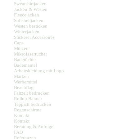
Sweatshirtjacken
Jacken & Westen
Fleecejacken
Softshelljacken
Westen besticken
Winterjacken
Stickerei Accessoires
Caps
Mützen
Mikrofasertücher
Badetücher
Bademantel
Arbeitskleidung mit Logo
Marken
Werbemittel
Beachflag
Faltzelt bedrucken
Rollup Banner
Teppich bedrucken
Regenschirme
Kontakt
Kontakt
Beratung & Anfrage
FAQ
Referenzen