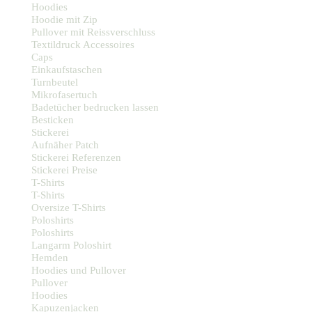
Hoodies
Hoodie mit Zip
Pullover mit Reissverschluss
Textildruck Accessoires
Caps
Einkaufstaschen
Turnbeutel
Mikrofasertuch
Badetücher bedrucken lassen
Besticken
Stickerei
Aufnäher Patch
Stickerei Referenzen
Stickerei Preise
T-Shirts
T-Shirts
Oversize T-Shirts
Poloshirts
Poloshirts
Langarm Poloshirt
Hemden
Hoodies und Pullover
Pullover
Hoodies
Kapuzenjacken