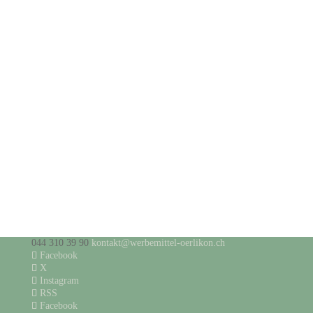
044 310 39 90
kontakt@werbemittel-oerlikon.ch
Facebook
X
Instagram
RSS
Facebook