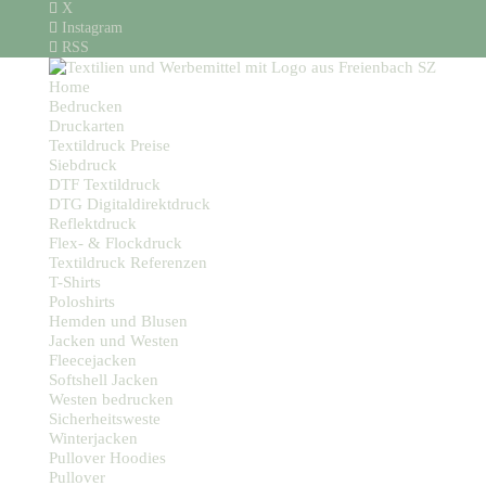
X
Instagram
RSS
Home
Bedrucken
Druckarten
Textildruck Preise
Siebdruck
DTF Textildruck
DTG Digitaldirektdruck
Reflektdruck
Flex- & Flockdruck
Textildruck Referenzen
T-Shirts
Poloshirts
Hemden und Blusen
Jacken und Westen
Fleecejacken
Softshell Jacken
Westen bedrucken
Sicherheitsweste
Winterjacken
Pullover Hoodies
Pullover