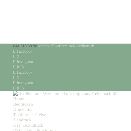
044 310 39 90
kontakt@werbemittel-oerlikon.ch
Facebook
X
Instagram
RSS
Facebook
X
Instagram
RSS
Home
Bedrucken
Druckarten
Textildruck Preise
Siebdruck
DTF Textildruck
DTG Digitaldirektdruck