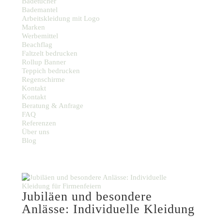
Badetücher
Bademantel
Arbeitskleidung mit Logo
Marken
Werbemittel
Beachflag
Faltzelt bedrucken
Rollup Banner
Teppich bedrucken
Regenschirme
Kontakt
Kontakt
Beratung & Anfrage
FAQ
Referenzen
Über uns
Blog
Jubiläen und besondere
Anlässe: Individuelle Kleidung