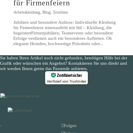
für Firmenfeiern
Arbeitskleidung
,
Blog
,
Textilien
Jubiläen und besondere Anlässe: Individuelle Kleidung
für Firmenfeiern irmenauftritt mit Stil – Kleidung, die
begeistertFirmenjubiläen, Teamevents oder besondere
Erfolge verdienen auch ein besonderes Auftreten. Ob
elegante Hemden, hochwertige Poloshirts oder...
Sie haben Ihren Artikel noch nicht gefunden, benötigen Hilfe bei der
Grafik oder wünschen ein Angebot? Kontaktieren Sie uns direkt und
wir werden Ihnen gerne das Passende anbieten.
Zertifiziert sicher
Verifiziert von: Trustindex
Folgen