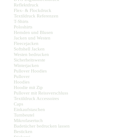
Reflektdruck
Flex- & Flockdruck
Textildruck Referenzen
T-Shirts
Poloshirts
Hemden und Blusen
Jacken und Westen
Fleecejacken
Softshell Jacken
Westen bedrucken
Sicherheitsweste
Winterjacken
Pullover Hoodies
Pullover
Hoodies
Hoodie mit Zip
Pullover mit Reissverschluss
Textildruck Accessoires
Caps
Einkaufstaschen
Turnbeutel
Mikrofasertuch
Badetücher bedrucken lassen
Besticken