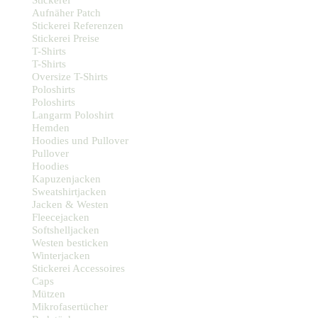
Stickerei
Aufnäher Patch
Stickerei Referenzen
Stickerei Preise
T-Shirts
T-Shirts
Oversize T-Shirts
Poloshirts
Poloshirts
Langarm Poloshirt
Hemden
Hoodies und Pullover
Pullover
Hoodies
Kapuzenjacken
Sweatshirtjacken
Jacken & Westen
Fleecejacken
Softshelljacken
Westen besticken
Winterjacken
Stickerei Accessoires
Caps
Mützen
Mikrofasertücher