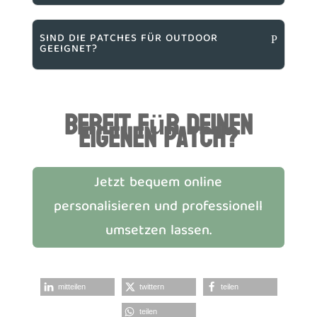
SIND DIE PATCHES FÜR OUTDOOR
GEEIGNET?
Bereit für deinen
eigenen Patch?
Jetzt bequem online
personalisieren und professionell
umsetzen lassen.
mitteilen
twittern
teilen
teilen