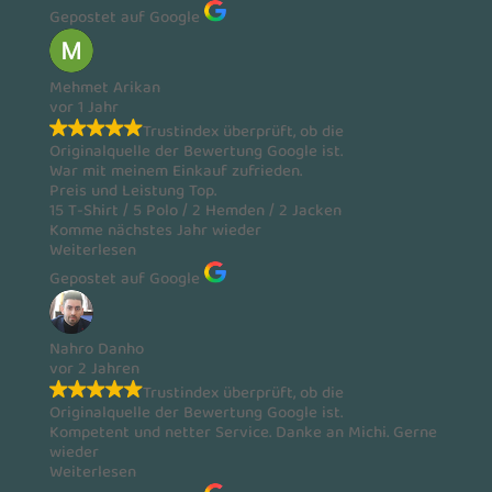
Gepostet auf Google
Mehmet Arikan
vor 1 Jahr
Trustindex überprüft, ob die
Originalquelle der Bewertung Google ist.
War mit meinem Einkauf zufrieden.
Preis und Leistung Top.
15 T-Shirt / 5 Polo / 2 Hemden / 2 Jacken
Komme nächstes Jahr wieder
Weiterlesen
Gepostet auf Google
Nahro Danho
vor 2 Jahren
Trustindex überprüft, ob die
Originalquelle der Bewertung Google ist.
Kompetent und netter Service. Danke an Michi. Gerne
wieder
Weiterlesen