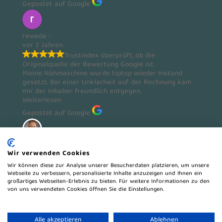
Gepostet auf Google
rewede -
vor 3 Jahren
Trustindex überprüft, ob die
Originalquelle der Bewertung Google ist.
Meine Nähmaschine wurde tiptop wieder Instand
gesetzt. Bei einer Unklarheit auf der Rechnung kam
mir der Inhaber freundlich entgegen.
Weiterlesen
Gepostet auf Google
Oliver Bahm
Wir verwenden Cookies
vor 3 Jahren
Trustindex überprüft, ob die
Wir können diese zur Analyse unserer Besucherdaten platzieren, um unsere
Originalquelle der Bewertung Google ist.
Webseite zu verbessern, personalisierte Inhalte anzuzeigen und Ihnen ein
großartiges Webseiten-Erlebnis zu bieten. Für weitere Informationen zu den
TOP Arbeitskleidung gerne wieder!
von uns verwendeten Cookies öffnen Sie die Einstellungen.
Weiterlesen
Sie haben Ihren Artikel noch nicht gefunden,
Alle akzeptieren
Ablehnen