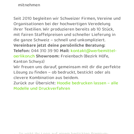
mitnehmen
Seit 2010 begleiten wir Schweizer Firmen, Vereine und
Organisationen bei der hochwertigen Veredelung
ihrer Textilien. Wir produzieren bereits ab 10 Stück,
mit fairen Staffelpreisen und schneller Lieferung in
die ganze Schweiz – schnell und unkompliziert.
Vereinbare jetzt deine persönliche Beratung:
Telefon:
044 310 39 90
Mail:
kontakt@werbemittel-
oerlikon.ch
Showroom:
Freienbach (Bezirk Höfe,
Kanton Schwyz)
Wir freuen uns darauf, gemeinsam mit dir die perfekte
Lösung zu finden – ob bedruckt, bestickt oder als
clevere Kombination aus beidem.
Zurück zur Übersicht:
Hoodie bedrucken lassen – alle
Modelle und Druckverfahren
←
So wirkt Ihr Logo auf einem bestickten Premium-