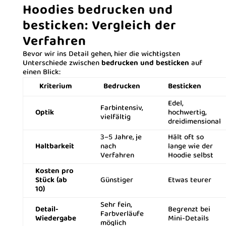
Hoodies bedrucken und
besticken: Vergleich der
Verfahren
Bevor wir ins Detail gehen, hier die wichtigsten
Unterschiede zwischen
bedrucken und besticken
auf
einen Blick:
Kriterium
Bedrucken
Besticken
Edel,
Farbintensiv,
Optik
hochwertig,
vielfältig
dreidimensional
3–5 Jahre, je
Hält oft so
Haltbarkeit
nach
lange wie der
Verfahren
Hoodie selbst
Kosten pro
Stück (ab
Günstiger
Etwas teurer
10)
Sehr fein,
Detail-
Begrenzt bei
Farbverläufe
Wiedergabe
Mini-Details
möglich