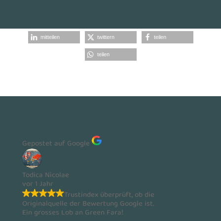
mitteilen
twittern
teilen
teilen
Gepostet auf Google
Todica Nicolae
vor 1 Jahr
Trustindex überprüft, ob die
Originalquelle der Bewertung Google ist.
Ein grosses Lob an Green Fara!