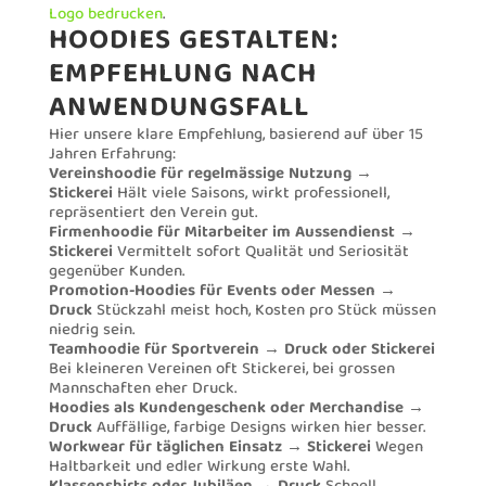
Logo bedrucken
.
HOODIES GESTALTEN:
EMPFEHLUNG NACH
ANWENDUNGSFALL
Hier unsere klare Empfehlung, basierend auf über 15
Jahren Erfahrung:
Vereinshoodie für regelmässige Nutzung →
Stickerei
Hält viele Saisons, wirkt professionell,
repräsentiert den Verein gut.
Firmenhoodie für Mitarbeiter im Aussendienst →
Stickerei
Vermittelt sofort Qualität und Seriosität
gegenüber Kunden.
Promotion-Hoodies für Events oder Messen →
Druck
Stückzahl meist hoch, Kosten pro Stück müssen
niedrig sein.
Teamhoodie für Sportverein → Druck oder Stickerei
Bei kleineren Vereinen oft Stickerei, bei grossen
Mannschaften eher Druck.
Hoodies als Kundengeschenk oder Merchandise →
Druck
Auffällige, farbige Designs wirken hier besser.
Workwear für täglichen Einsatz → Stickerei
Wegen
Haltbarkeit und edler Wirkung erste Wahl.