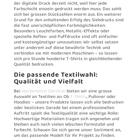
der digitale Druck derzeit nicht, weil hier jede
Farbschicht einzeln gedruckt werden muss. Das zahlt
sich bei grossen Stückzahlen enorm aus. Ein weiterer
Grund für den anhaltenden Erfolg des Siebdrucks sind
die fast unerschöpflichen Farbmöglichkeiten:
Besonders Leuchtfarben, Metallic-Effekte oder
spezielle Reflex- und Puffdrucke sind oft einfacher
und kostengünstiger umzusetzen. Wir selbst setzen
unter anderem auf diese bewährte Technik und
verbinden sie mit modernen Maschinen – so lassen
sich pro Stunde hunderte T-Shirts in gleichbleibender
Qualität bedrucken.
Die passende Textilwahl:
Qualität und Vielfalt
Bei
Werbemittel Oerlikon
bieten wir eine grosse
Auswahl an Textilien an. Ob
T-Shirts
, Pullover oder
Hoodies – unsere Produkte lassen sich alle bedrucken
oder besticken. Gerade bei einem professionellen
Auftritt spielt die Textilqualität eine wichtige Rolle:
Hochwertige Materialien tragen sich angenehm und
bleiben auch nach vielen Wäschen formstabil und
farbecht. Schauen Sie sich gerne unser Sortiment an,
um das passende Modell für Ihr Projekt zu finden.