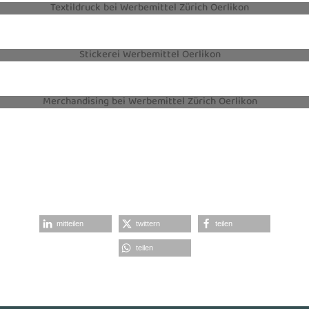
TEXTILDRUCK
STICKEREI
MERCHANDISING
mitteilen
twittern
teilen
teilen