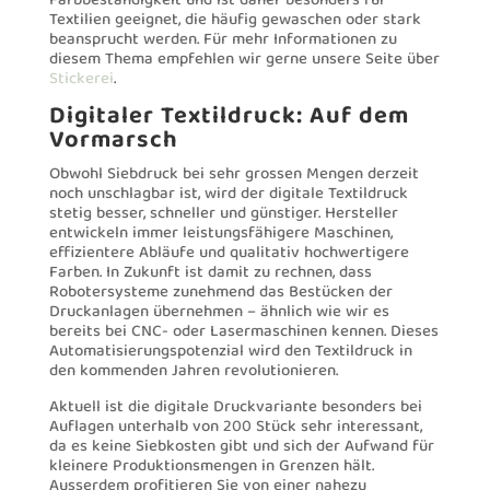
Farbbeständigkeit und ist daher besonders für
Textilien geeignet, die häufig gewaschen oder stark
beansprucht werden. Für mehr Informationen zu
diesem Thema empfehlen wir gerne unsere Seite über
Stickerei
.
Digitaler Textildruck: Auf dem
Vormarsch
Obwohl Siebdruck bei sehr grossen Mengen derzeit
noch unschlagbar ist, wird der digitale Textildruck
stetig besser, schneller und günstiger. Hersteller
entwickeln immer leistungsfähigere Maschinen,
effizientere Abläufe und qualitativ hochwertigere
Farben. In Zukunft ist damit zu rechnen, dass
Robotersysteme zunehmend das Bestücken der
Druckanlagen übernehmen – ähnlich wie wir es
bereits bei CNC- oder Lasermaschinen kennen. Dieses
Automatisierungspotenzial wird den Textildruck in
den kommenden Jahren revolutionieren.
Aktuell ist die digitale Druckvariante besonders bei
Auflagen unterhalb von 200 Stück sehr interessant,
da es keine Siebkosten gibt und sich der Aufwand für
kleinere Produktionsmengen in Grenzen hält.
Ausserdem profitieren Sie von einer nahezu