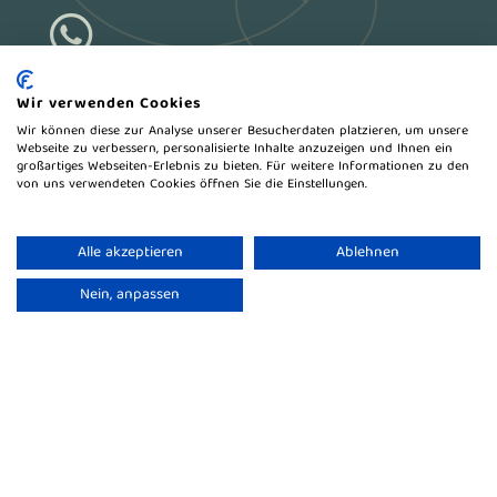

Textildruck
Wir verwenden Cookies
Wir können diese zur Analyse unserer Besucherdaten platzieren, um unsere
Stickerei
Webseite zu verbessern, personalisierte Inhalte anzuzeigen und Ihnen ein
großartiges Webseiten-Erlebnis zu bieten. Für weitere Informationen zu den
Arbeitskleidung
von uns verwendeten Cookies öffnen Sie die Einstellungen.
Merchandising
Über uns
Alle akzeptieren
Ablehnen
Referenzen
Nein, anpassen
FAQ
Impressum
Datenschutz