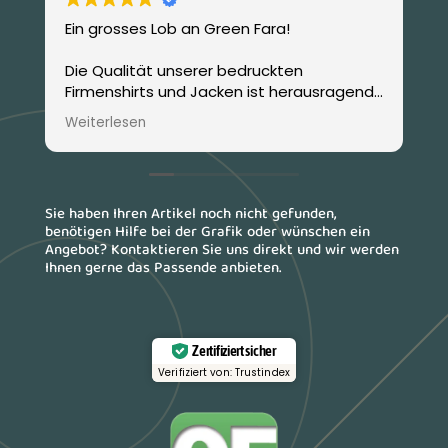
Ein grosses Lob an Green Fara!
D
e
Die Qualität unserer bedruckten
s
Firmenshirts und Jacken ist herausragend.
B
Die Kommunikation verlief stets
d
Weiterlesen
W
reibungslos, das Preis-Leistungs-
ü
Verhältnis ist top, und Frau Heusser war
immer freundlich und hilfsbereit. Wir
werden auch in Zukunft stets auf Ihre
Sie haben Ihren Artikel noch nicht gefunden,
Dienste zurückkommen.
benötigen Hilfe bei der Grafik oder wünschen ein
Angebot? Kontaktieren Sie uns direkt und wir werden
Beste Grüsse
Ihnen gerne das Passende anbieten.
Todica Transporte
Zertifiziert sicher
Verifiziert von: Trustindex