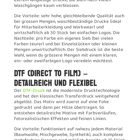
extrem langlebige Drucke, die auch nach vielen
Waschgängen kaum verblassen.
Die Vorteile: sehr hohe, gleichbleibende Qualität auch
bei grossen Mengen, waschbeständige Drucke (ideal
für Mitarbeiterkleidung und Workwear) und
wirtschaftlich ab 30 Stück bei einfachen Logos. Die
Nachteile: pro Farbe ein eigenes Sieb (bei vielen
Farben teurer) und bei Einzelstücken oder kleinen
Mengen unwirtschaftlich. Der Siebdruck ist die beste
Wahl, wenn du grössere Mengen mit einem klaren,
ein- oder zweifarbigen Logo veredeln möchtest.
DTF (DIRECT TO FILM) –
DETAILREICH UND FLEXIBEL
Der
DTF-Druck
ist die modernste Drucktechnologie
und hat den klassischen Transferdruck weitgehend
abgelöst. Das Motiv wird zuerst auf eine Folie
gedruckt und dann per Hitze übertragen. So
entstehen detailreiche Motive mit Farbverläufen,
fotorealistischen Effekten und feinen Linien.
Die Vorteile: funktioniert auf nahezu jedem Material
(Baumwolle, Mischgewebe, Synthetik), auch komplexe